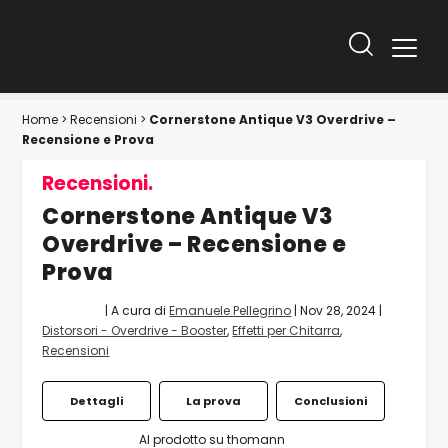
Home
>
Recensioni
>
Cornerstone Antique V3 Overdrive –
Recensione e Prova
Recensioni.
Cornerstone Antique V3
Overdrive – Recensione e
Prova
| A cura di
Emanuele Pellegrino
|
Nov 28, 2024
|
Distorsori - Overdrive - Booster
,
Effetti per Chitarra
,
Recensioni
Dettagli
La prova
Conclusioni
Al prodotto su thomann