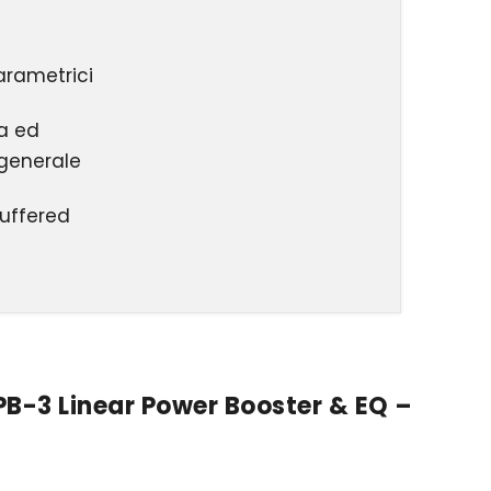
arametrici
a ed
generale
uffered
PB-3 Linear Power Booster & EQ –