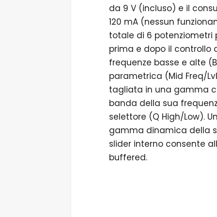
da 9 V (incluso) e il cons
120 mA (nessun funzionam
totale di 6 potenziometri
prima e dopo il controllo 
frequenze basse e alte (
parametrica (Mid Freq/Lvl
tagliata in una gamma co
banda della sua frequenz
selettore (Q High/Low). U
gamma dinamica della se
slider interno consente al
buffered.