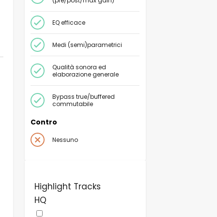
(pre/post/max gain)
EQ efficace
Medi (semi)parametrici
Qualità sonora ed
elaborazione generale
Bypass true/buffered
commutabile
Contro
Nessuno
Highlight Tracks
HQ