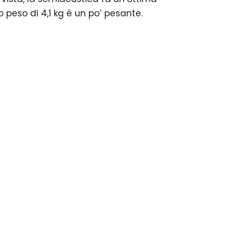
 peso di 4,1 kg è un po’ pesante.
H7V, il produttore presenta un modello in stile ES-335 con