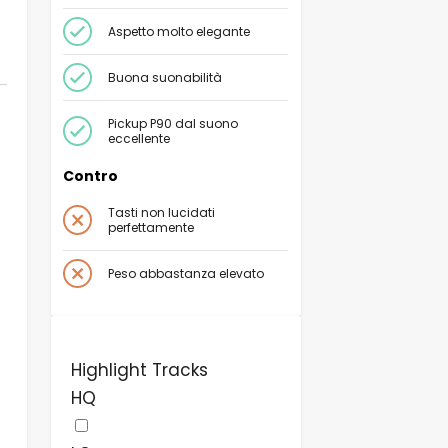
Aspetto molto elegante
Buona suonabilità
Pickup P90 dal suono
eccellente
Contro
Tasti non lucidati
perfettamente
Peso abbastanza elevato
Highlight Tracks
HQ