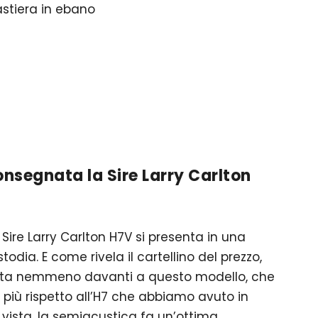
stiera in ebano
nsegnata la Sire Larry Carlton
Sire Larry Carlton H7V si presenta in una
odia. E come rivela il cartellino del prezzo,
rmata nemmeno davanti a questo modello, che
 più rispetto all’H7 che abbiamo avuto in
 vista, la semiacustica fa un’ottima