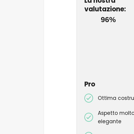
La nostra
valutazione:
96%
Pro
Ottima costru
Aspetto molt
elegante