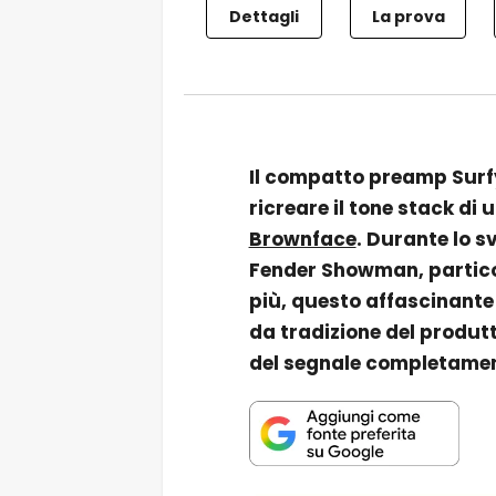
Dettagli
La prova
Il compatto preamp Surfy
ricreare il tone stack di
Brownface
. Durante lo sv
Fender Showman, particol
più, questo affascinante
da tradizione del produt
del segnale completamen