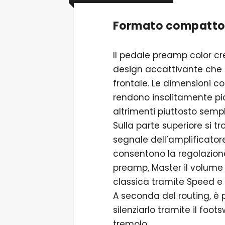
Formato compatto,
Il pedale preamp color cr
design accattivante che r
frontale. Le dimensioni co
rendono insolitamente pi
altrimenti piuttosto sempl
Sulla parte superiore si t
segnale dell’amplificatore
consentono la regolazione
preamp, Master il volume d
classica tramite Speed e I
A seconda del routing, è p
silenziarlo tramite il foots
tremolo.