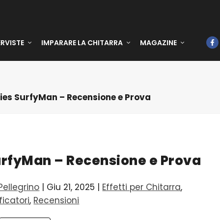
ERVISTE
IMPARARE LA CHITARRA
MAGAZINE
ries SurfyMan – Recensione e Prova
SurfyMan – Recensione e Prova
ellegrino
|
Giu 21, 2025
|
Effetti per Chitarra
,
icatori
,
Recensioni