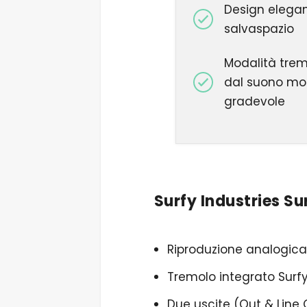
Design elega
salvaspazio
Modalità trem
dal suono mo
gradevole
Surfy Industries Su
Riproduzione analogic
Tremolo integrato Surf
Due uscite (Out & Line 