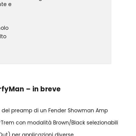
nte e
olo
lto
rfyMan – in breve
a del preamp di un Fender Showman Amp
yTrem con modalità Brown/Black selezionabili
Out) per applicazioni diverse