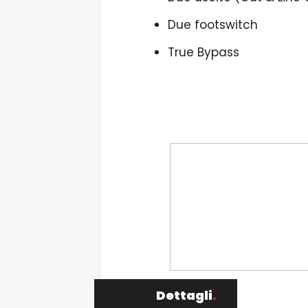
Due footswitch
True Bypass
Dettagli
.