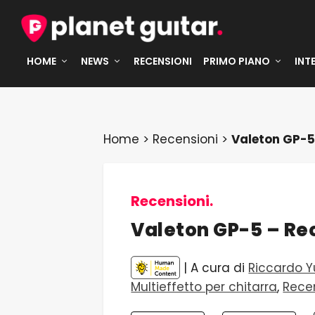
HOME
NEWS
RECENSIONI
PRIMO PIANO
INT
Home
>
Recensioni
>
Valeton GP-5
Recensioni.
Valeton GP-5 – Re
| A cura di
Riccardo Y
Multieffetto per chitarra
,
Rece