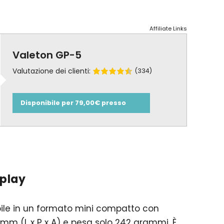
Affiliate Links
Valeton GP-5
Valutazione dei clienti:
(334)
Disponibile per 79,00€ presso
splay
bile in un formato mini compatto con
9 mm (L x P x A) e pesa solo 242 grammi. È