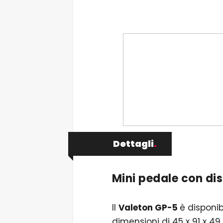
Dettagli
.
Mini pedale con di
Il
Valeton GP-5
è disponi
dimensioni di 45 x 91 x 4