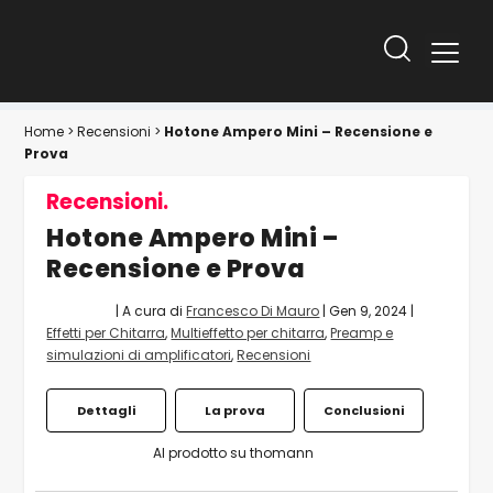
Home
>
Recensioni
>
Hotone Ampero Mini – Recensione e
Prova
Recensioni.
Hotone Ampero Mini –
Recensione e Prova
| A cura di
Francesco Di Mauro
|
Gen 9, 2024
|
Effetti per Chitarra
,
Multieffetto per chitarra
,
Preamp e
simulazioni di amplificatori
,
Recensioni
Dettagli
La prova
Conclusioni
Al prodotto su thomann