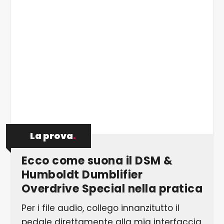
6/6 …tre modalità di riverbero e un'ampia
connettività completano il pacchetto
La prova
.
Ecco come suona il DSM &
Humboldt Dumblifier
Overdrive Special nella pratica
Per i file audio, collego innanzitutto il
pedale direttamente alla mia interfaccia