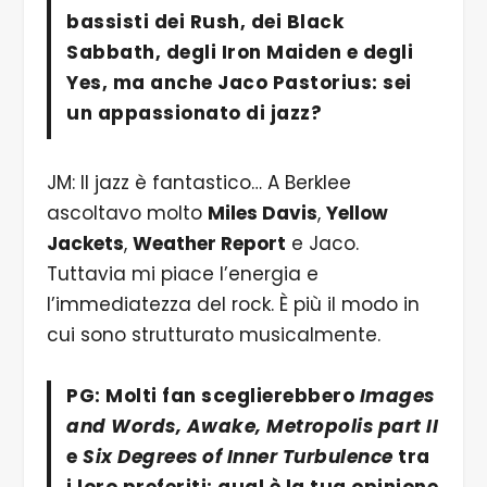
bassisti dei Rush, dei
Black
Sabbath
, degli
Iron Maiden
e degli
Yes
, ma anche
Jaco Pastorius
: sei
un appassionato di jazz?
JM: Il jazz è fantastico… A Berklee
ascoltavo molto
Miles Davis
,
Yellow
Jackets
,
Weather Report
e Jaco.
Tuttavia mi piace l’energia e
l’immediatezza del rock. È più il modo in
cui sono strutturato musicalmente.
PG: Molti fan sceglierebbero
Images
and Words, Awake, Metropolis part II
e
Six Degrees of Inner Turbulence
tra
i loro preferiti: qual è la tua opinione