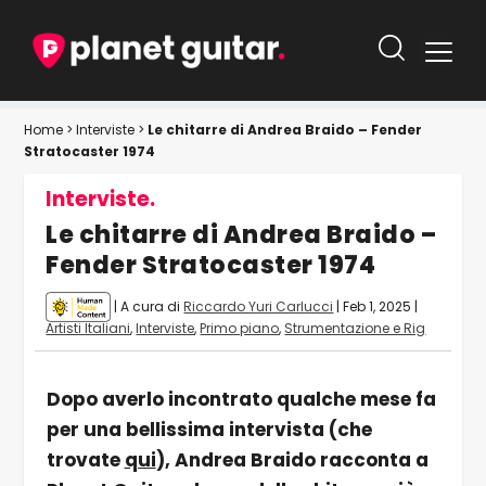
Home
>
Interviste
>
Le chitarre di Andrea Braido – Fender
Stratocaster 1974
Interviste.
Le chitarre di Andrea Braido –
Fender Stratocaster 1974
| A cura di
Riccardo Yuri Carlucci
|
Feb 1, 2025
|
Artisti Italiani
,
Interviste
,
Primo piano
,
Strumentazione e Rig
Dopo averlo incontrato qualche mese fa
per una bellissima intervista (che
trovate
qui
), Andrea Braido racconta a