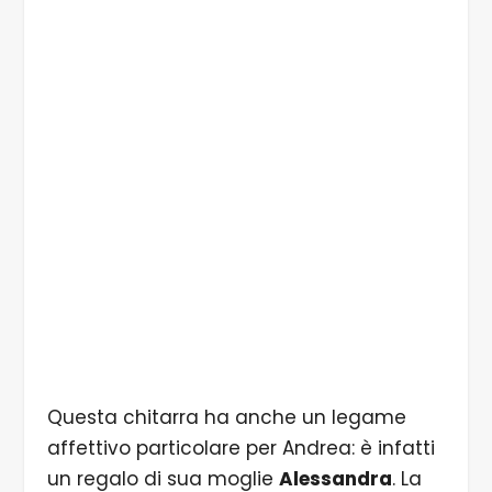
La Fender Stratocaster 1974 di Andrea Braido -
Foto di Paul Audia
Questa chitarra ha anche un legame
affettivo particolare per Andrea: è infatti
un regalo di sua moglie
Alessandra
. La