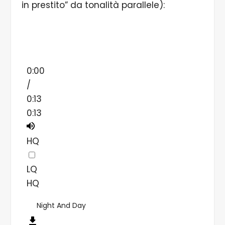
in prestito” da tonalità parallele):
0:00
/
0:13
0:13
HQ
LQ
HQ
Night And Day