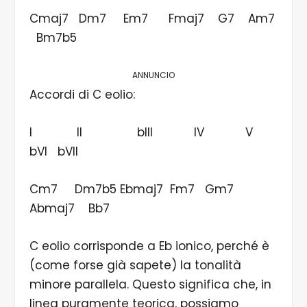
Cmaj7 Dm7 Em7 Fmaj7 G7 Am7
Bm7b5
ANNUNCIO
Accordi di C eolio:
I II bIII IV V
bVI bVII
Cm7 Dm7b5 Ebmaj7 Fm7 Gm7
Abmaj7 Bb7
C eolio corrisponde a Eb ionico, perché è
(come forse già sapete) la tonalità
minore parallela. Questo significa che, in
linea puramente teorica, possiamo