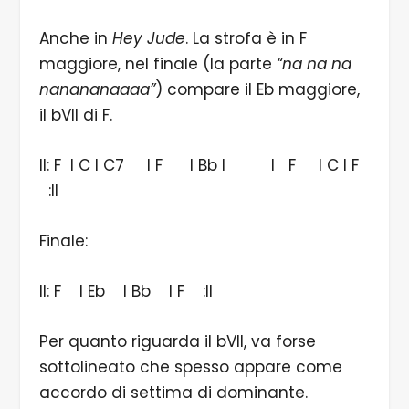
Anche in
Hey Jude
. La strofa è in F
maggiore, nel finale (la parte
“na na na
nanananaaaa”
) compare il Eb maggiore,
il bVII di F.
II: F I C I C7 I F I Bb I I F I C I F
:II
Finale:
II: F I Eb I Bb I F :II
Per quanto riguarda il bVII, va forse
sottolineato che spesso appare come
accordo di settima di dominante.