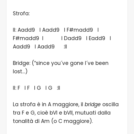
Strofa:
II: Aadd9 I Aadd9 I F#madd9 I
F#madd9 I I Dadd9 I Eadd9 I
Aadd9 I Aadd9 :II
Bridge: (“since you´ve gone I´ve been
lost…)
II: F I F I G I G :II
La strofa è in A maggiore, il
bridge
oscilla
tra F e G, cioè bVI e bVII, mutuati dalla
tonalità di Am (o C maggiore).