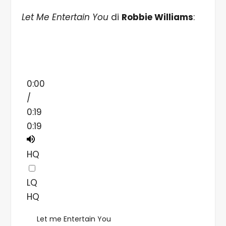
Let Me Entertain You
di
Robbie Williams
:
0:00
/
0:19
0:19
HQ
LQ
HQ
Let me Entertain You