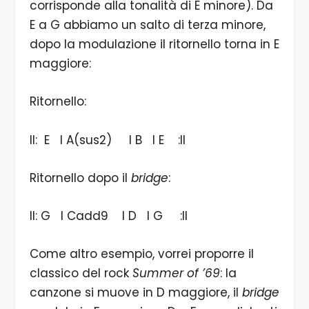
corrisponde alla tonalità di E minore). Da
E a G abbiamo un salto di terza minore,
dopo la modulazione il ritornello torna in E
maggiore:
Ritornello:
II: E I A(sus2) I B I E :II
Ritornello dopo il
bridge
:
II: G I Cadd9 I D I G :II
Come altro esempio, vorrei proporre il
classico del rock
Summer of ’69
: la
canzone si muove in D maggiore, il
bridge