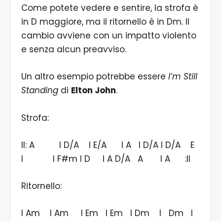
Come potete vedere e sentire, la strofa è
in D maggiore, ma il ritornello è in Dm. Il
cambio avviene con un impatto violento
e senza alcun preavviso.
Un altro esempio potrebbe essere
I’m Still
Standing
di
Elton John
.
Strofa:
II: A I D/A I E/A I A I D/A I D/A E
I I F#m I D I A D/A A I A :II
Ritornello:
I Am I Am I Em I Em I Dm I Dm I