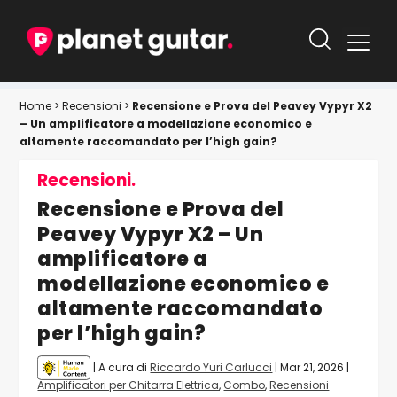
Home
>
Recensioni
>
Recensione e Prova del Peavey Vypyr X2
– Un amplificatore a modellazione economico e
altamente raccomandato per l’high gain?
Recensioni.
Recensione e Prova del
Peavey Vypyr X2 – Un
amplificatore a
modellazione economico e
altamente raccomandato
per l’high gain?
| A cura di
Riccardo Yuri Carlucci
|
Mar 21, 2026
|
Amplificatori per Chitarra Elettrica
,
Combo
,
Recensioni