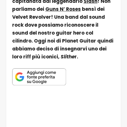
capitanata dal leggendario
Slash
! Non
parliamo dei
Guns N’ Roses
bensì dei
Velvet Revolver! Una band dal sound
rock dove possiamo riconoscere il
sound del nostro guitar hero col
cilindro. Oggi noi di Planet Guitar quindi
abbiamo deciso di insegnarvi uno dei
loro riff più iconici,
Slithe
r.