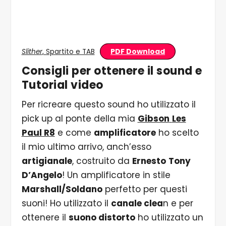
PDF Download
Slither
, Spartito e TAB
Consigli per ottenere il sound e
Tutorial video
Per ricreare questo sound ho utilizzato il
pick up al ponte della mia
Gibson
Les
Paul R8
e come
amplificatore
ho scelto
il mio ultimo arrivo, anch’esso
artigianale
, costruito da
Ernesto
Tony
D’Angelo
! Un amplificatore in stile
Marshall/Soldano
perfetto per questi
suoni! Ho utilizzato il
canale clea
n e per
ottenere il
suono distorto
ho utilizzato un