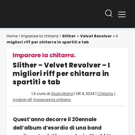
Home
>
Imparare la chitarra
>
Slither – Velvet Revolver – I
migliori riff per chitarra in spartiti e tab
Imparare la chitarra.
Slither – Velvet Revolver – I
migliori riff per chitarra in
spartiti e tab
| A cura di
Giulio Morra
|
Ott 4, 2024
|
Chitarra
,
I
migliori riff
,
Imparare la chitarra
Quest’anno decorre il 20ennale
dell’album d’esordio di una band