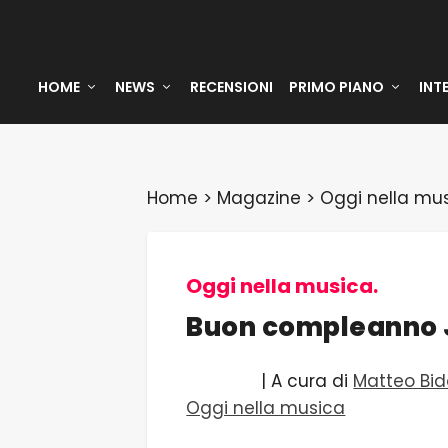
HOME
NEWS
RECENSIONI
PRIMO PIANO
INT
Home
>
Magazine
>
Oggi nella mu
Oggi nella musica.
Buon compleanno J
| A cura di
Matteo Bid
Oggi nella musica