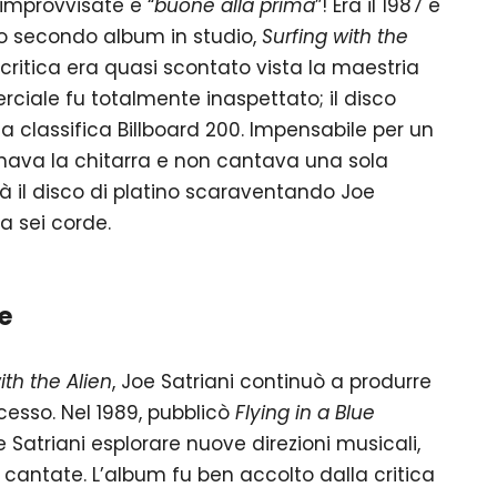
 improvvisate e “
buone alla prima
”! Era il 1987 e
suo secondo album in studio,
Surfing with the
a critica era quasi scontato vista la maestria
rciale fu totalmente inaspettato; il disco
la classifica Billboard 200. Impensabile per un
onava la chitarra e non cantava una sola
erà il disco di platino scaraventando Joe
la sei corde.
e
ith the Alien
, Joe Satriani continuò a produrre
cesso. Nel 1989, pubblicò
Flying in a Blue
 Satriani esplorare nuove direzioni musicali,
antate. L’album fu ben accolto dalla critica