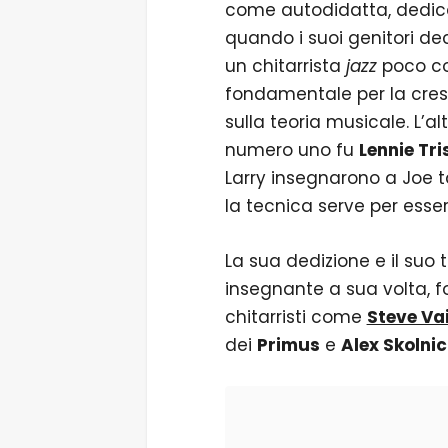
come autodidatta, dedica
quando i suoi genitori de
un chitarrista
jazz
poco con
fondamentale per la cresci
sulla teoria musicale. L’a
numero uno fu
Lennie Tr
Larry insegnarono a Joe t
la tecnica serve per essere
La sua dedizione e il suo 
insegnante a sua volta, f
chitarristi come
Steve Va
dei
Primus
e
Alex Skolnic