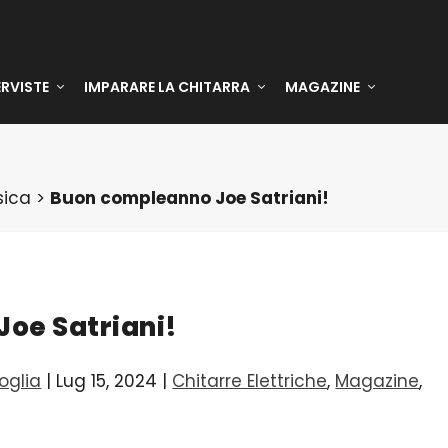
ERVISTE
IMPARARE LA CHITARRA
MAGAZINE
sica
>
Buon compleanno Joe Satriani!
oe Satriani!
oglia
|
Lug 15, 2024
|
Chitarre Elettriche
,
Magazine
,