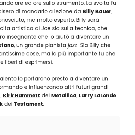
ndo ore ed ore sullo strumento. La svolta fu
cisero di mandarlo a lezione da
Billy Bauer
,
osciuto, ma molto esperto. Billy sarà
ta artistica di Joe sia sulla tecnica, che
ltro insegnante che lo aiutò a diventare un
istano
, un grande pianista
jazz
! Sia Billy che
antissime cose, ma la più importante fu che
 liberi di esprimersi.
talento lo portarono presto a diventare un
ormando e influenzando altri futuri grandi
i
,
Kirk Hammett
dei
Metallica
,
Larry LaLonde
k
dei
Testament
.