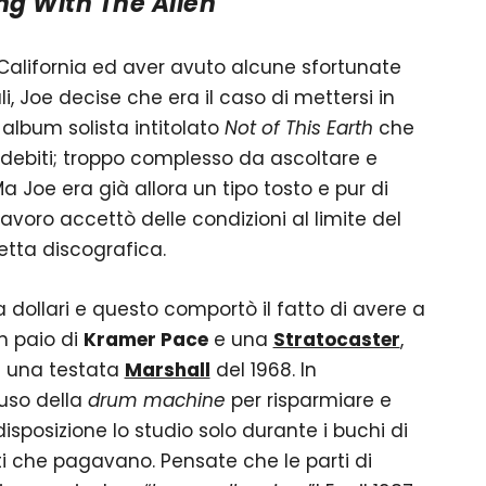
ng With The Alien
 California ed aver avuto alcune sfortunate
, Joe decise che era il caso di mettersi in
 album solista intitolato
Not of This Earth
che
i debiti; troppo complesso da ascoltare e
a Joe era già allora un tipo tosto e pur di
lavoro accettò delle condizioni al limite del
etta discografica.
la dollari e questo comportò il fatto di avere a
n paio di
Kramer Pace
e una
Stratocaster
,
 una testata
Marshall
del 1968. In
 uso della
drum machine
per risparmiare e
sposizione lo studio solo durante i buchi di
ti che pagavano. Pensate che le parti di