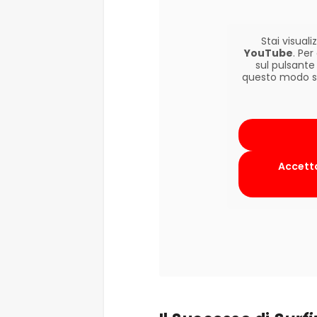
Stai visua
YouTube
. Pe
sul pulsante
questo modo si 
Accetta