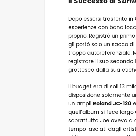
Il Successo di
Surfi
Dopo essersi trasferito in
esperienze con band locali
proprio. Registrò un primo
gli portò solo un sacco d
troppo autoreferenziale. M
registrare il suo secondo 
grottesco dalla sua etich
Il budget era di soli 13 mi
disposizione solamente u
un ampli
Roland JC-120
e
quell’album si fece largo
soprattutto Joe aveva a di
tempo lasciati dagli artis