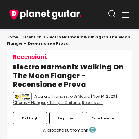
Home
>
Recensioni
>
Electro Harmonix Walking On The Moon
Flanger – Recensione e Prova
Recensioni.
Electro Harmonix Walking On
The Moon Flanger –
Recensione e Prova
| A cura di
Francesco Di Mauro
|
Nov 14, 2023
|
Chorus - Flanger
,
Effetti per Chitarra
,
Recensioni
Dettagli
La prova
Conclusioni
Al prodotto su thomann