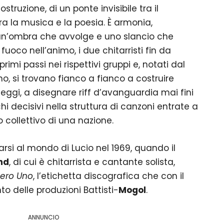
struzione, di un ponte invisibile tra il
tra la musica e la poesia. È armonia,
 un’ombra che avvolge e uno slancio che
fuoco nell’animo, i due chitarristi fin da
rimi passi nei rispettivi gruppi e, notati dal
no, si trovano fianco a fianco a costruire
eggi, a disegnare riff d’avanguardia mai fini
chi decisivi nella struttura di canzoni entrate a
 collettivo di una nazione.
rsi al mondo di Lucio nel 1969, quando il
nd
, di cui è chitarrista e cantante solista,
ero Uno
, l’etichetta discografica che con il
to delle produzioni Battisti-
Mogol
.
ANNUNCIO