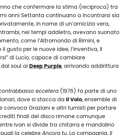
anno che confermare la stima (reciproca) tra
rimi anni Settanta continuano a incontrarsi sia
a privatamente, in nome di un’amicizia vera,
Entrambi, nei tempi addietro, avevano suonato
mento, come l’Altromondo di Rimini, e
gusto per le nuove idee, l’inventiva, il
rsi” di Lucio, capace di cambiare
dal soul ai
Deep Purple
, arrivando addirittura
 il contrabbasso eccetera
(1976)
fa parte di uno
zionari, dove si stacca da
Il Volo
, ensemble di
e convoca Graziani e altri turnisti per portare
 crediti finali del disco rimane comunque
entre Ivan si divide tra chitarra e mandolino
e quali la celebre
Ancora tu
,
La compagnia
,
Il