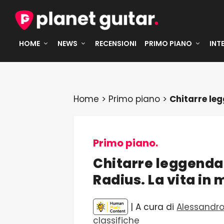
HOME
NEWS
RECENSIONI
PRIMO PIANO
INT
Home
>
Primo piano
>
Chitarre leg
Primo piano.
Chitarre leggendar
Radius. La vita in
| A cura di
Alessandro
classifiche