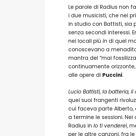
Le parole di Radius non f
i due musicisti, che nei p
in studio con Battisti, si
senza secondi interessi. 
nei locali più
in
di quel mo
conoscevano a menadito il 
mantra del “mai fossilizza
continuamente orizzonte, 
alle opere di
Puccini
.
Lucio Battisti, la batteria,
quei suoi frangenti rivolu
cui faceva parte Alberto, 
a termine le sessioni. Nei
Radius in
Io ti venderei
, m
per le altre canzoni, fra l