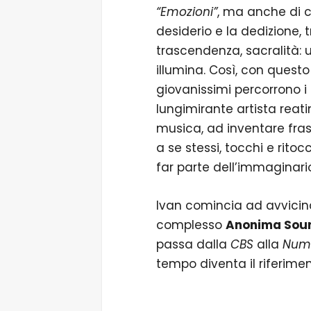
“Emozioni”
, ma anche di co
desiderio e la dedizione, 
trascendenza, sacralità:
illumina. Così, con questo 
giovanissimi percorrono i p
lungimirante artista reati
musica, ad inventare fras
a se stessi, tocchi e ritoc
far parte dell’immaginario
Ivan comincia ad avvicina
complesso
Anonima Sou
passa dalla
CBS
alla
Num
tempo diventa il riferimen