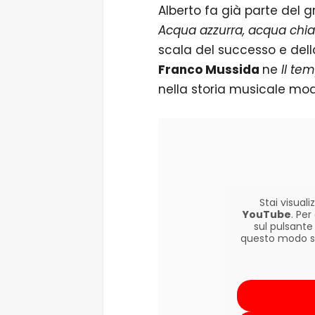
Alberto fa già parte del g
Acqua azzurra, acqua chi
scala del successo e della 
Franco Mussida
ne
Il te
nella storia musicale mo
Stai visua
YouTube
. Pe
sul pulsante
questo modo si 