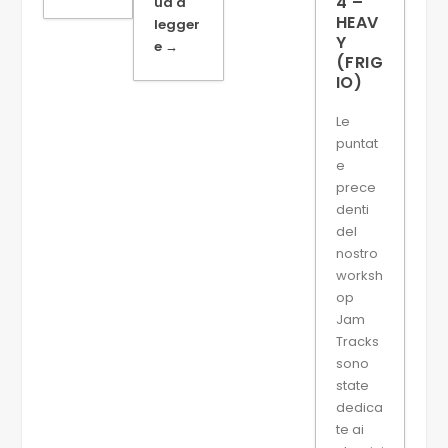
4 –
ua a
HEAV
legger
Y
e →
(FRIG
IO)
Le
puntat
e
prece
denti
del
nostro
worksh
op
Jam
Tracks
sono
state
dedica
te ai