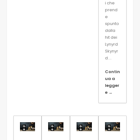
i che
prend
e
spunto
dalla
hit dei
Lynyrd
Skynyr
d....
Contin
ua a
legger
e →