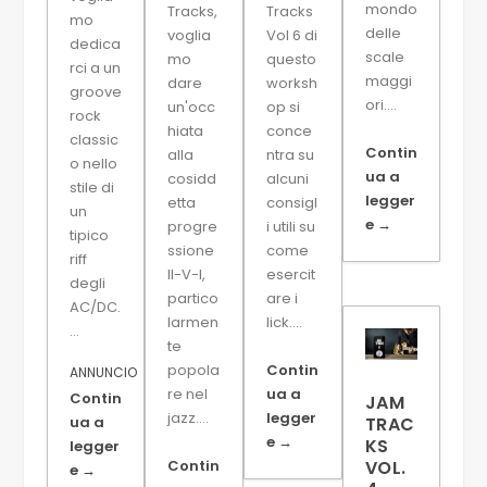
mondo
Tracks,
Tracks
mo
delle
voglia
Vol 6 di
dedica
scale
mo
questo
rci a un
maggi
dare
worksh
groove
ori....
un'occ
op si
rock
hiata
conce
classic
Contin
alla
ntra su
o nello
ua a
cosidd
alcuni
stile di
legger
etta
consigl
un
e →
progre
i utili su
tipico
ssione
come
riff
II-V-I,
esercit
degli
partico
are i
AC/DC.
larmen
lick....
...
te
popola
Contin
ANNUNCIO
re nel
ua a
Contin
JAM
jazz....
legger
ua a
TRAC
e →
KS
legger
Contin
VOL.
e →