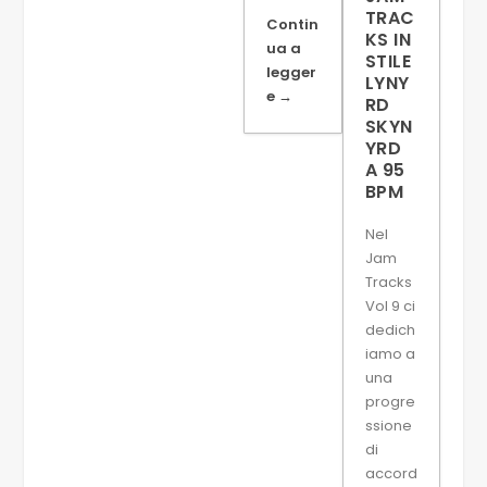
TRAC
Contin
KS IN
ua a
STILE
legger
LYNY
e →
RD
SKYN
YRD
A 95
BPM
Nel
Jam
Tracks
Vol 9 ci
dedich
iamo a
una
progre
ssione
di
accord