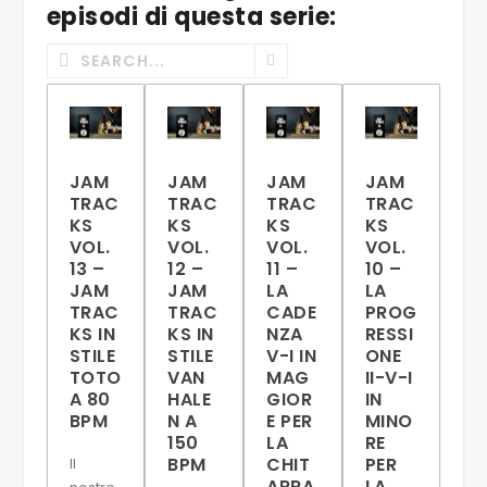
episodi di questa serie:
JAM
JAM
JAM
JAM
TRAC
TRAC
TRAC
TRAC
KS
KS
KS
KS
VOL.
VOL.
VOL.
VOL.
13 –
12 –
11 –
10 –
JAM
JAM
LA
LA
TRAC
TRAC
CADE
PROG
KS IN
KS IN
NZA
RESSI
STILE
STILE
V-I IN
ONE
TOTO
VAN
MAG
II-V-I
A 80
HALE
GIOR
IN
BPM
N A
E PER
MINO
150
LA
RE
BPM
CHIT
PER
Il
ARRA
LA