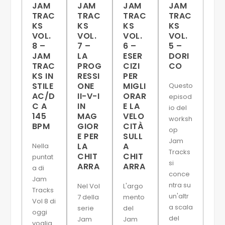
JAM
JAM
JAM
JAM
TRAC
TRAC
TRAC
TRAC
KS
KS
KS
KS
VOL.
VOL.
VOL.
VOL.
8 –
7 –
6 –
5 –
JAM
LA
ESER
DORI
TRAC
PROG
CIZI
CO
KS IN
RESSI
PER
STILE
ONE
MIGLI
Questo
AC/D
II-V-I
ORAR
episod
C A
IN
E LA
io del
145
MAG
VELO
worksh
BPM
GIOR
CITÀ
op
E PER
SULL
Jam
LA
A
Nella
Tracks
CHIT
CHIT
puntat
si
ARRA
ARRA
a di
conce
Jam
ntra su
Nel Vol
L'argo
Tracks
un'altr
7 della
mento
Vol 8 di
a scala
serie
del
oggi
del
Jam
Jam
voglia