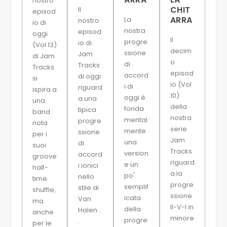
nostro
CHIT
Il
episod
ARRA
La
nostro
io di
nostra
episod
oggi
Il
progre
io di
(Vol 13)
decim
ssione
Jam
di Jam
o
di
Tracks
Tracks
episod
accord
di oggi
si
io (Vol
i di
riguard
ispira a
10)
oggi è
a una
una
della
fonda
tipica
band
nostra
mental
progre
nota
serie
mente
ssione
per i
Jam
una
di
suoi
Tracks
version
accord
groove
riguard
e un
i ionici
half-
a la
po'
nello
time
progre
semplif
stile di
shuffle,
ssione
icata
Van
ma
II-V-I in
della
Halen...
anche
minore
progre
.
per le