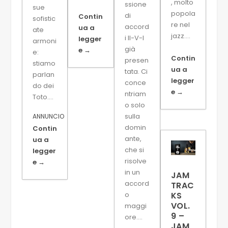
, molto
ssione
sue
popola
di
Contin
sofistic
re nel
accord
ua a
ate
jazz....
i II-V-I
legger
armoni
già
e →
e:
Contin
presen
stiamo
ua a
tata. Ci
parlan
legger
conce
do dei
e →
ntriam
Toto....
o solo
sulla
ANNUNCIO
domin
Contin
ante,
ua a
che si
legger
risolve
e →
in un
JAM
accord
TRAC
o
KS
VOL.
maggi
9 –
ore....
JAM