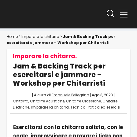
Home
>
Imparare la chitarra
>
Jam & Backing Track per
esercitarsi e jammare – Workshop per Chitarristi
Imparare la chitarra.
Jam & Backing Track per
esercitarsi e jammare –
Workshop per Chitarristi
| A cura di
Emanuele Pellegrino
|
Ago 3, 2023
|
Chitarra
,
Chitarre Acustiche
,
Chitarre Classiche
,
Chitarre
Elettriche
,
Imparare la chitarra
,
Tecnica Pratica ed esercizi
Esercitarsi con la chitarra solista, con le
scale, improvvisare e provare i licks non