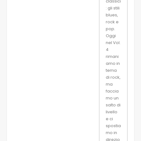
classici
: gli stili
blues,
rock e
pop.
Oggi
nel Vol.
4
rimani
amo in
tema
di rock,
ma
faccia
mo un
salto di
livello
e ci
spostia
mo in
direzio