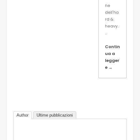
ne
dell'ha
rd &
heavy..
..
Contin
ua a
legger
e →
Author
Ultime pubblicazioni