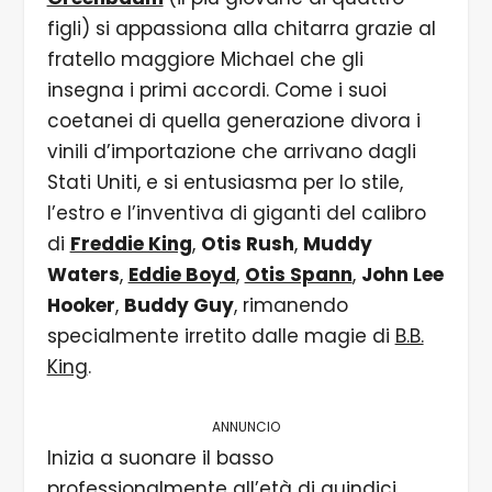
figli) si appassiona alla chitarra grazie al
fratello maggiore Michael che gli
insegna i primi accordi. Come i suoi
coetanei di quella generazione divora i
vinili d’importazione che arrivano dagli
Stati Uniti, e si entusiasma per lo stile,
l’estro e l’inventiva di giganti del calibro
di
Freddie King
,
Otis Rush
,
Muddy
Waters
,
Eddie Boyd
,
Otis Spann
,
John Lee
Hooker
,
Buddy Guy
, rimanendo
specialmente irretito dalle magie di
B.B.
King
.
ANNUNCIO
Inizia a suonare il basso
professionalmente all’età di quindici