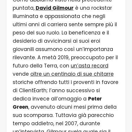
puntata,
David Gilmour
è una rockstar
illuminata e appassionata che negli
ultimi anni di carriera sente sempre più il
peso del suo ruolo. La beneficenza e il
desiderio di avvicinarsi ai suoi eroi
giovanili assumono così un’importanza
rilevante. A metà 2019, preoccupato per il
futuro della Terra, con
un’asta record
vende
oltre un centinaio di sue chitarre
storiche offrendo tutti i proventi in favore
di ClientEarth; l’anno successivo si
dedica invece all’omaggio a
Peter
Green
, avvenuto alcuni mesi prima della
sua scomparsa. Tuttavia già parecchio
tempo addietro, nel 2007, durante
un’intervista, Gilmour svela quale sia il