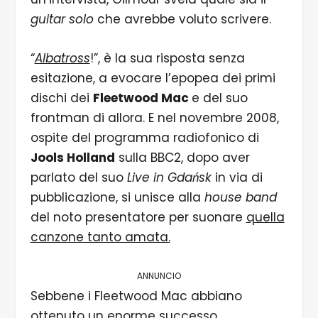
guitar solo
che avrebbe voluto scrivere.
“
Albatross
!”, è la sua risposta senza
esitazione, a evocare l’epopea dei primi
dischi dei
Fleetwood Mac
e del suo
frontman di allora. E nel novembre 2008,
ospite del programma radiofonico di
Jools Holland
sulla BBC2, dopo aver
parlato del suo
Live in Gdańsk
in via di
pubblicazione, si unisce alla
house
band
del noto presentatore per suonare
quella
canzone tanto amata.
ANNUNCIO
Sebbene i Fleetwood Mac abbiano
ottenuto un enorme successo